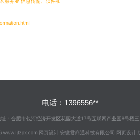
技术服务业,信息传输、软件和
mation.html
电话：1396556**
地址：合肥市包河经济开发区花园大道17号互联网产业园8号楼三
26
www.ljfzpx.com
网页设计
安徽君商通科技有限公司
网页设计